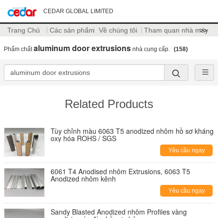
CEDAR GLOBAL LIMITED
Trang Chủ
Các sản phẩm
Về chúng tôi
Tham quan nhà máy
>>
aluminum door extrusions
Phẩm chất
nhà cung cấp.
(158)
Related Products
Tùy chỉnh màu 6063 T5 anodized nhôm hồ sơ kháng
oxy hóa ROHS / SGS
Yêu cầu ngay
6061 T4 Anodised nhôm Extrusions, 6063 T5
Anodized nhôm kênh
Yêu cầu ngay
Sandy Blasted Anodized nhôm Profiles vàng