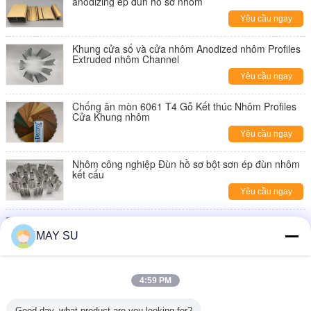
anodizing ép đùn hồ sơ nhôm
Yêu cầu ngay
Khung cửa sổ và cửa nhôm Anodized nhôm Profiles
Extruded nhôm Channel
Yêu cầu ngay
Chống ăn mòn 6061 T4 Gỗ Kết thúc Nhôm Profiles
Cửa Khung nhôm
Yêu cầu ngay
Nhôm công nghiệp Đùn hồ sơ bột sơn ép đùn nhôm
kết cấu
Yêu cầu ngay
6061 T5 T6 Nhôm công nghiệp Profiles Nhôm
Extruded mục Anodize bề mặt
MAY SU
Yêu cầu ngay
6061 T6 Mill Kết thúc nhiệt phá vỡ nhôm hồ sơ cho
4:59 PM
kính xây dựng khung
Yêu cầu ngay
Good day, what product are you looking for?