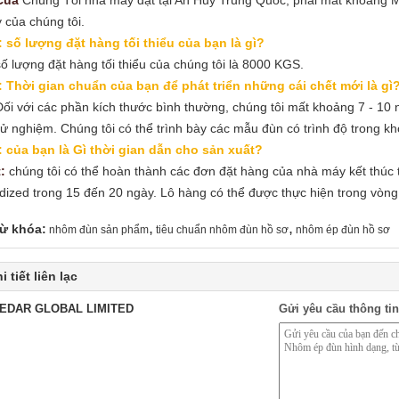
Của
Chúng Tôi nhà máy đặt tại An Huy Trung Quốc, phải mất khoảng M
 của chúng tôi.
: số lượng đặt hàng tối thiểu của bạn là gì?
ố lượng đặt hàng tối thiểu của chúng tôi là 8000 KGS.
: Thời gian chuẩn của bạn để phát triển những cái chết mới là gì
ối với các phần kích thước bình thường, chúng tôi mất khoảng 7 - 10
hử nghiệm.
Chúng tôi có thể trình bày các mẫu đùn có trình độ trong k
: của bạn là Gì thời gian dẫn cho sản xuất?
:
chúng tôi có thể hoàn thành các đơn đặt hàng của nhà máy kết thúc t
dized trong 15 đến 20 ngày. Lô hàng có thể được thực hiện trong vòng
,
,
ừ khóa:
nhôm đùn sản phẩm
tiêu chuẩn nhôm đùn hồ sơ
nhôm ép đùn hồ sơ
i tiết liên lạc
EDAR GLOBAL LIMITED
Gửi yêu cầu thông tin