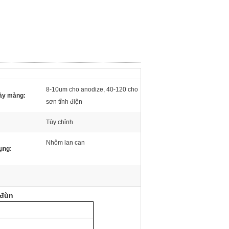
8-10um cho anodize, 40-120 cho
ày màng:
sơn tĩnh điện
Tùy chỉnh
Nhôm lan can
ụng:
 đùn