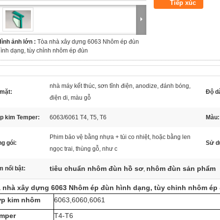
Tiếp xúc
ình ảnh lớn :
Tòa nhà xây dựng 6063 Nhôm ép đùn
ình dạng, tùy chỉnh nhôm ép đùn
nhà máy kết thúc, sơn tĩnh điện, anodize, đánh bóng,
 mặt:
Độ d
điện di, màu gỗ
p kim Temper:
6063/6061 T4, T5, T6
Màu:
Phim bảo vệ bằng nhựa + túi co nhiệt, hoặc bằng len
g gói:
Sử d
ngọc trai, thùng gỗ, như c
tiêu chuẩn nhôm đùn hồ sơ
nhôm đùn sản phẩm
 nổi bật:
,
 nhà xây dựng 6063 Nhôm ép đùn hình dạng, tùy chỉnh nhôm ép
p kim nhôm
6063,6060,6061
mper
T4-T6