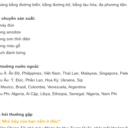
hàng bằng đường biển;
bằng đường bộ;
bằng tàu hỏa;
đa phương tiện.
 chuyền sản xuất:
máy đùn
òng anodize
òng sơn tĩnh điện
òng màu gỗ
ạch đánh bóng
 trường nước ngoài:
u Á: Ấn Độ, Philippines, Việt Nam, Thái Lan, Malaysia, Singapore, Pale
u Âu: Ý, Đức, Phần Lan, Hoa Kỳ, Ukraina, Síp
 Mexico, Brasil, Colombia, Venezuela, Argentina
u Phi: Algeria, Ai Cập, Libya, Ethiopia, Senegal, Nigeria, Nam Phi
 hỏi thường gặp
: Nhà máy của bạn nằm ở đâu?