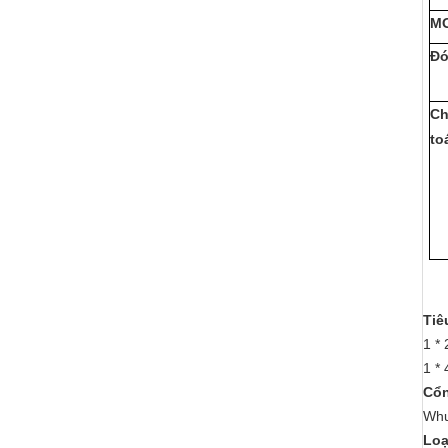
M
Đó
Ch
to
Tiê
1 *
1 *
Cổn
Whu
Loạ