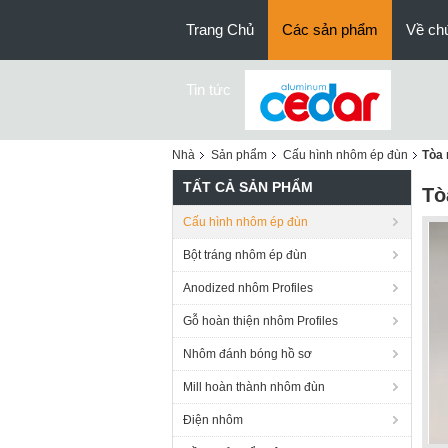
Trang Chủ
Các sản phẩm
Về chú
Tin tức
Nhà
Sản phẩm
Cấu hình nhôm ép đùn
Tòa 
TẤT CẢ SẢN PHẨM
Tò
Cấu hình nhôm ép đùn
Bột tráng nhôm ép đùn
Anodized nhôm Profiles
Gỗ hoàn thiện nhôm Profiles
Nhôm đánh bóng hồ sơ
Mill hoàn thành nhôm đùn
Điện nhôm