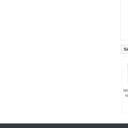
S
Nh
h