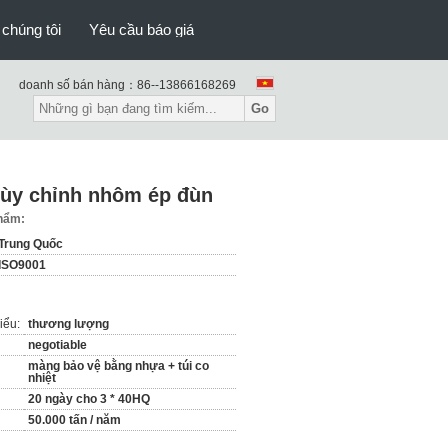
 chúng tôi
Yêu cầu báo giá
doanh số bán hàng：
86--13866168269
Go
tùy chỉnh nhôm ép đùn
phẩm:
Trung Quốc
ISO9001
iểu:
thương lượng
negotiable
màng bảo vệ bằng nhựa + túi co
nhiệt
20 ngày cho 3 * 40HQ
50.000 tấn / năm