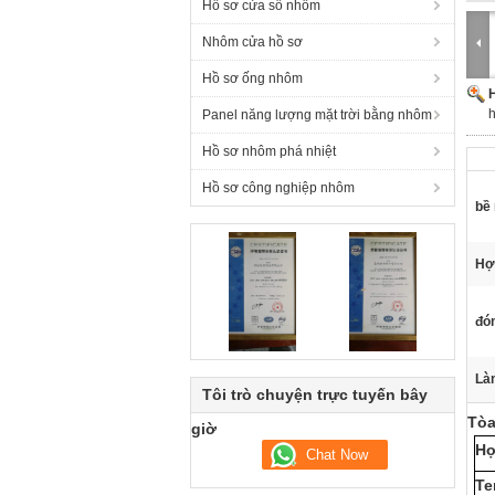
Hồ sơ cửa sổ nhôm
Nhôm cửa hồ sơ
Hồ sơ ống nhôm
H
h
Panel năng lượng mặt trời bằng nhôm
Hồ sơ nhôm phá nhiệt
Hồ sơ công nghiệp nhôm
bề
Hợ
đón
Làm
Tôi trò chuyện trực tuyến bây
Tòa
giờ
Hợ
Te