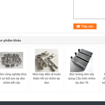
ản phẩm khác
ôm công nghiệp Đùn
Nhà máy điện di hoàn
Bức tường rèm xây
ồ sơ bột sơn ép đùn
thiện Hồ sơ nhôm ép
dựng Cấu hình nhôm
đ
nhôm kết cấu
đùn
ép đùn T6
tr