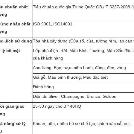
êu chuẩn chất
Tiêu chuẩn quốc gia Trung Quốc GB / T 5237-2008 (
ợng
ứng nhận chất
ISO 9001, ISO14001
ợng
c đích sử dụng
Tòa nhà xây dựng (Cửa sổ, cửa, tường rèm, lan can t
 lý bề mặt
Lớp phủ điện: RAL Màu Bình Thường, Màu Sắc đặc b
của khách hàng
Anodizing: Bạc, rượu sâm banh, đồng, đen, vàng
Giả gỗ: Màu bình thường, Màu đặc biệt
Đánh bóng
Điện di: Sliver, Champagne, Bronze, Golden
ời gian giao
25-30 ngày cho 3 * 40HQ
ng
ả năng xử lý
Khoan, uốn, nhôm hồ sơ chế tạo, chính xác cắt ect.
u