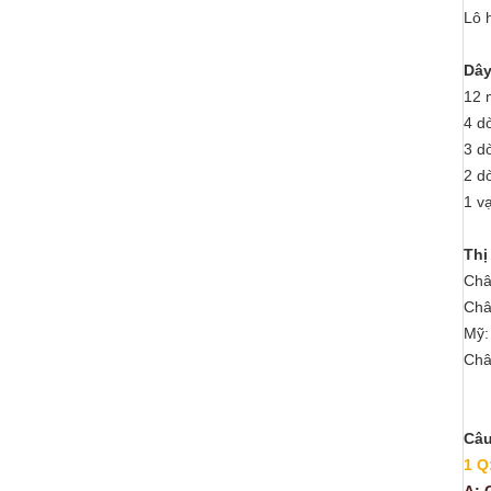
Lô 
Dây
12 
4 d
3 d
2 d
1 v
Thị
Châ
Châ
Mỹ:
Châ
Câu
1 Q