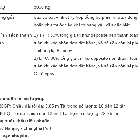
OQ
8000 Kg
ng gói
bảo vệ bọt + nhiệt ký hợp đồng bộ phim nhựa.
/ đóng
hoặc phụ thuộc vào khách hàng yêu cầu đặc biệt.
ính sách thanh
1) T / T: 30% tổng giá trị như deposite nên thanh toá
án
tuần khi xác nhận đơn đặt hàng, và số tiền còn lại p
T chống lại BL copy.
2) L / C: 30% tổng giá trị như deposite nên thanh to
tuần khi xác nhận đơn đặt hàng, và số tiền còn lại p
C trả ngay.
u chuẩn tải số lượng:
 20GP: Chiều dài tối đa: 5,85 m Tải trọng số lượng: 10 đến 12 tấn
 40HQ: Tối đa.
chiều dài: 12 mét Tải trọng số lượng: 22-26 tấn
g xuất khẩu tiêu chuẩn:
 / Nanjing / Shanghai Port
i vận chuyển: