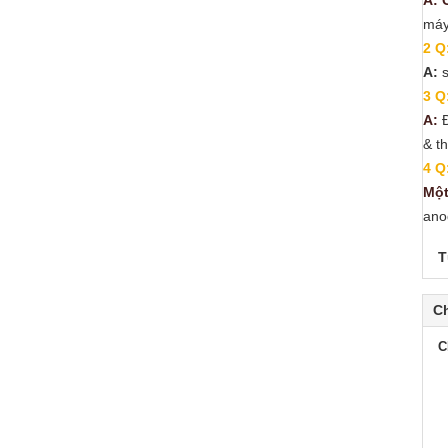
A: 
máy
2 Q
A:
s
3 Q
A:
Đ
& t
4 Q
Một
ano
T
Ch
C