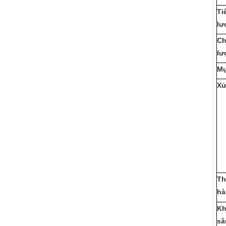
Ti
lư
Ch
lư
Mụ
Xử
Th
hà
Kh
sâ