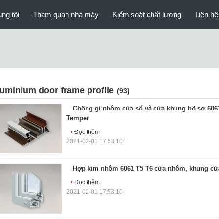
ng tôi
Tham quan nhà máy
Kiểm soát chất lượng
Liên hệ
luminium door frame profile
(93)
Chống gỉ nhôm cửa sổ và cửa khung hồ sơ 606
Temper
Đọc thêm
2021-02-01 17:53:10
Hợp kim nhôm 6061 T5 T6 cửa nhôm, khung cử
Đọc thêm
2021-02-01 17:53:10