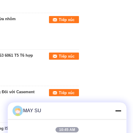
cửa nhôm
Tiếp xúc
63 6061 T5 T6 hợp
Tiếp xúc
g Đối với Casement
Tiếp xúc
MAY SU
ng ISO9001 chứng
Tiếp xúc
10:45 AM