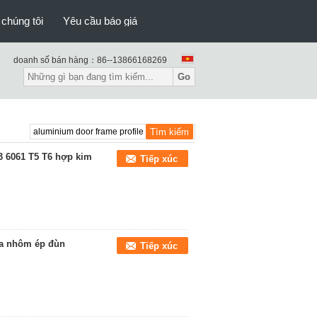
 chúng tôi
Yêu cầu báo giá
doanh số bán hàng：
86--13866168269
Go
3 6061 T5 T6 hợp kim
Tiếp xúc
a nhôm ép đùn
Tiếp xúc