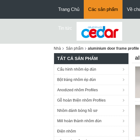
Trang Chủ
Các sản phẩm
Về chú
Tin tức
Nhà
Sản phẩm
aluminium door frame profile
a
TẤT CẢ SẢN PHẨM
Cấu hình nhôm ép đùn
Bột tráng nhôm ép đùn
Anodized nhôm Profiles
Gỗ hoàn thiện nhôm Profiles
Nhôm đánh bóng hồ sơ
Mill hoàn thành nhôm đùn
Điện nhôm