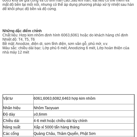
6063 khá dễ gia công và có tính hàn cao.Sau khi hàn, vật liệu có thể mềm và
mất độ bền tại mối nối, nhưng có thể áp dụng phương pháp xử lý nhiệt sau hàn
để khôi phục độ bền và độ cứng.
Những đặc điểm chính
Chất liệu: Hợp kim nhôm định hình 6063,6061 hoặc do khách hàng chỉ định
Nhiệt độ: T4, T5, T6
Bề mặt: Anodize, điện di, sơn tĩnh điện, sơn vân gỗ, phủ mờ, v.v.
Màu sắc: chiều dài bạc: Lớp phủ 6 mét, Anodizing 6 mét, Lớp hoàn thiện của
nhà máy 12 mét
Vật tư
6061,6063,6082,6463 hợp kim nhôm
Nhãn hiệu
Nhôm Taoyuan
Độ dày
≥0,6mm
Chiều dài
4-6 mét hoặc chiều dài tùy chỉnh
Năng suất
Xấp xỉ 5000 tấn hàng tháng
Các cổng
Quảng Châu, Thâm Quyến, Phật Sơn