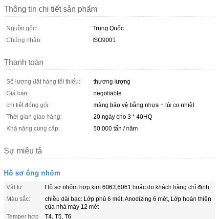
Thông tin chi tiết sản phẩm
Nguồn gốc:
Trung Quốc
Chứng nhận:
ISO9001
Thanh toán
Số lượng đặt hàng tối thiểu:
thương lượng
Giá bán:
negotiable
chi tiết đóng gói:
màng bảo vệ bằng nhựa + túi co nhiệt
Thời gian giao hàng:
20 ngày cho 3 * 40HQ
Khả năng cung cấp:
50.000 tấn / năm
Sự miêu tả
Hồ sơ ống nhôm
Vật tư:
Hồ sơ nhôm hợp kim 6063,6061 hoặc do khách hàng chỉ định
Màu sắc:
chiều dài bạc: Lớp phủ 6 mét, Anodizing 6 mét, Lớp hoàn thiện
của nhà máy 12 mét
Temper hợp
T4, T5, T6