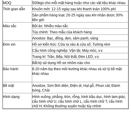
MOQ
500kgs cho mỗi mặt hàng hoặc như các vật liệu khác nhau
Thời gian dẫn
Khuôn mới: 12-15 ngày sau khi thanh toán 100% phí
Sản phẩm hàng loạt: 20-25 ngày sau khi nhận được 30%
tiền gửi
Màu sắc
Bột áo: Nhiều màu sắc
Tùy chỉnh: Theo mẫu của khách hàng
Anodize: Bạc, đồng, đen, sâm panh, vàng
Đơn xin
Hồ sơ kiến ​​trúc: Cửa ra vào & cửa sổ, Tường rèm
Cấu hình công nghiệp: Vận tải, Máy móc, v.v.
Trang trí: Trần, Bếp, Nội thất, Đèn LED, v.v.
Bất kỳ sử dụng Hồ sơ nhôm nào cho
Bảo hành
8-20 năm tùy theo môi trường khác nhau và xử lý bề mặt
khác nhau
Bề mặt
Anodize, Sơn tĩnh điện, Điện di, Hạt gỗ, Phun cát, Đánh
bóng, Chải
Hình dạng
Hình vuông, phẳng, tròn, rỗng, hình bầu dục, hình tam giác,
cấu hình chữ U, cấu hình chữ L, cấu hình chữ T, cấu hình
chữ H, Không thường xuyên hoặc tùy chỉnh
Sự chi trả
Western Union, , T / T 30% cho tiền gửi, số dư trước khi giao
hàng
Chứng chỉ
ISO 9001: 2008, CQM, SGS, CE, BV, SONCAP / GB, ISO,
JIS, AS, NZS, QUALICOAT