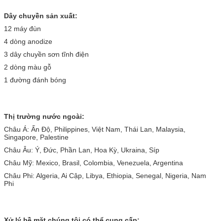
Dây chuyền sản xuất:
12 máy đùn
4 dòng anodize
3 dây chuyền sơn tĩnh điện
2 dòng màu gỗ
1 đường đánh bóng
Thị trường nước ngoài:
Châu Á: Ấn Độ, Philippines, Việt Nam, Thái Lan, Malaysia,
Singapore, Palestine
Châu Âu: Ý, Đức, Phần Lan, Hoa Kỳ, Ukraina, Síp
Châu Mỹ: Mexico, Brasil, Colombia, Venezuela, Argentina
Châu Phi: Algeria, Ai Cập, Libya, Ethiopia, Senegal, Nigeria, Nam
Phi
Xử lý bề mặt chúng tôi có thể cung cấp: