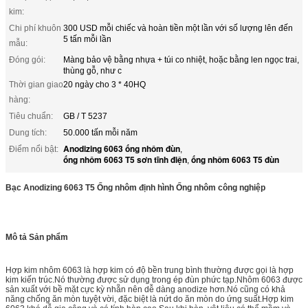
kim:
Chi phí khuôn
300 USD mỗi chiếc và hoàn tiền một lần với số lượng lên đến
5 tấn mỗi lần
mẫu:
Đóng gói:
Màng bảo vệ bằng nhựa + túi co nhiệt, hoặc bằng len ngọc trai,
thùng gỗ, như c
Thời gian giao
20 ngày cho 3 * 40HQ
hàng:
Tiêu chuẩn:
GB / T 5237
Dung tích:
50.000 tấn mỗi năm
Anodizing 6063 ống nhôm đùn
Điểm nổi bật:
,
ống nhôm 6063 T5 sơn tĩnh điện
ống nhôm 6063 T5 đùn
,
Bạc Anodizing 6063 T5 Ống nhôm định hình Ống nhôm công nghiệp
Mô tả Sản phẩm
Hợp kim nhôm 6063 là hợp kim có độ bền trung bình thường được gọi là hợp
kim kiến ​​trúc.Nó thường được sử dụng trong ép đùn phức tạp.Nhôm 6063 được
sản xuất với bề mặt cực kỳ nhẵn nên dễ dàng anodize hơn.Nó cũng có khả
năng chống ăn mòn tuyệt vời, đặc biệt là nứt do ăn mòn do ứng suất.Hợp kim